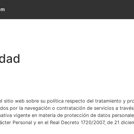
om
bre nosotros
Artistas
Servicios
¡Envíanos tu música!
Nuest
idad
l sitio web sobre su política respecto del tratamiento y pr
dos por la navegación o contratación de servicios a través
ativa vigente en materia de protección de datos personales
cter Personal y en el Real Decreto 1720/2007, de 21 dicie