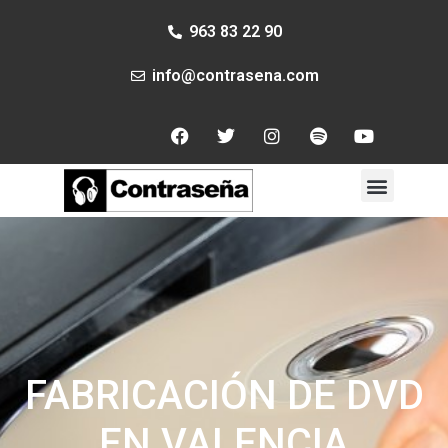
963 83 22 90
info@contrasena.com
Sobre nosotros
¡Envíanos tu música!
Nuestros canales
FABRICACIÓN DE DVD
EN VALENCIA