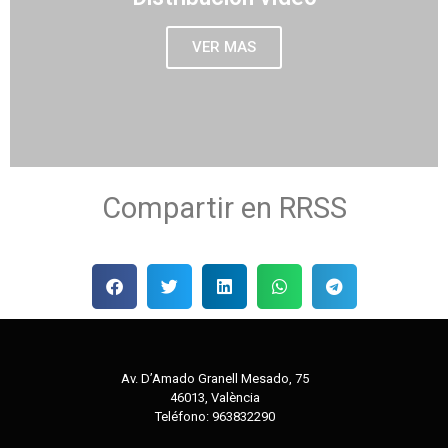
VER MAS
Compartir en RRSS
Av. D’Amado Granell Mesado, 75
46013, València
Teléfono:
963832290